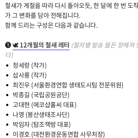
철새가 계절을 따라 다시 돌아오듯, 한 달에 한 번 도
가 그 변화를 담아 전해집니다.
함께 드리는 구성은 다음과 같습니다.
➊
🕊️ 12개월의 철새 레터
(필자별 발송 월은 정해져 
다)
정세랑 (작가)
삽사롱 (작가)
최진우 (서울환경연합 생태도시팀 전문위원)
박종길 (국립공원공단)
고대현 (에코샵홀씨 대표)
나영 (봉산생태조사단)
박임자 (탐조책방 대표)
이경호 (대전환경운동연합 사무처장)