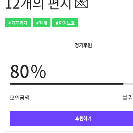
12개의 편지 💌
#
기후위기
#
철새
#
환경보호
정기후원
80
%
월
2
모인금액
후원하기