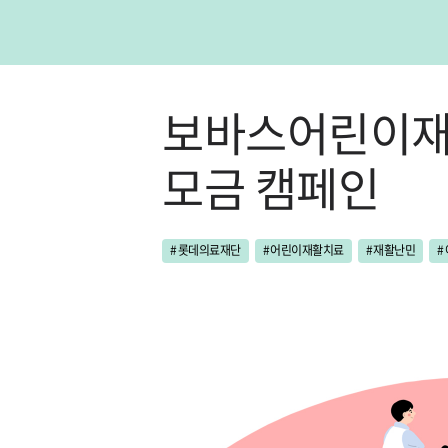
보바스어린이재
모금 캠페인
#
롯데의료재단
#
어린이재활치료
#
재활난민
#