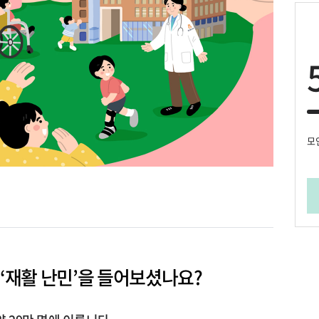
모
‘
재활 난민
’
을 들어보셨나요
?