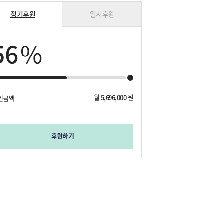
정기후원
일시후원
56
%
월
5,696,000
원
인금액
후원하기