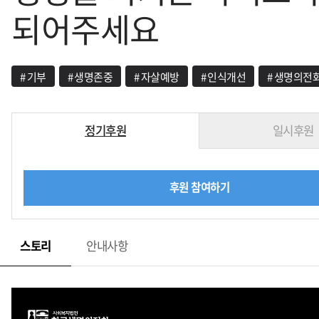
되어주세요
#
기부
#
생명존중
#
자살예방
#
인식개선
#
생명의전
정기후원
일시후원
후원 참여하기
스토리
안내사항