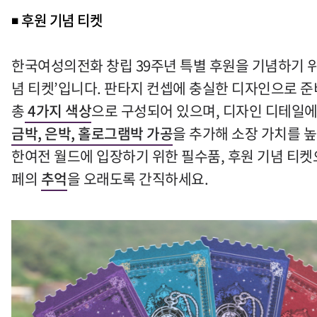
◾
후원 기념 티켓
한국여성의전화 창립
39
주년 특별 후원을 기념하기 
념 티켓
’
입니다
.
판타지 컨셉에 충실한 디자인으로 
총
4
가지 색상
으로 구성되어 있으며
,
디자인 디테일에
금박
,
은박
,
홀로그램박 가공
을 추가해 소장 가치를 
한여전 월드에 입장하기 위한 필수품
,
후원 기념 티켓
페의
추억
을 오래도록 간직하세요
.