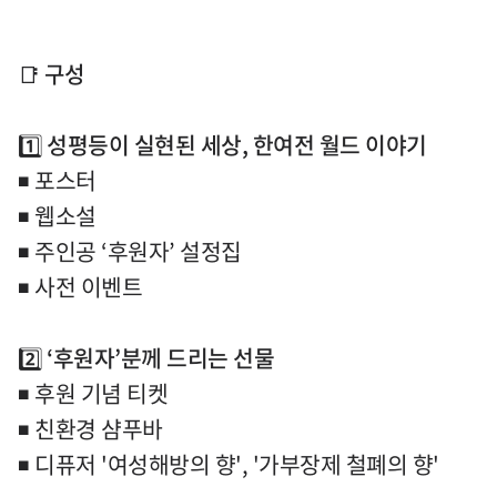
📑
구성
1️⃣
성평등이 실현된 세상,
한여전 월드 이야기
◾
포스터
◾
웹소설
◾
주인공
‘
후원자
’
설정집
◾
사전 이벤트
2️⃣
‘
후원자
’
분께 드리는 선물
◾
후원 기념 티켓
◾
친환경 샴푸바
◾
디퓨저 '여성해방의 향', '가부장제 철폐의 향'