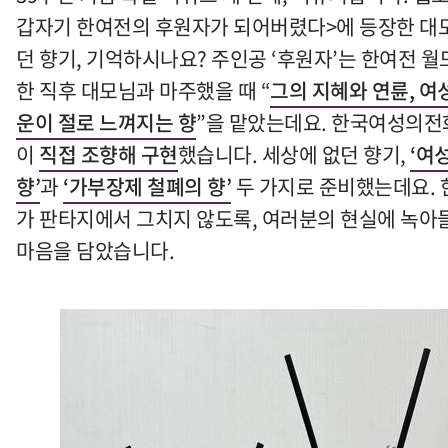
갑자기 한여전의 후원자가 되어버렸다
>
에 등장한 대
던 향기
,
기억하시나요
?
주인공
‘
후원자
’
는 한여전 월
한 직후 대모님과 마주했을 때
“
그의 지혜와 연륜
,
여
운이 절로 느껴지는 향
”
을 맡았는데요
.
한국여성의전
이
직접 조향해 구현
했습니다
.
세상에 없던 향기
,
‘
여
향
’
과
‘
가부장제 철폐의 향
’
두 가지로 준비했는데요
.
가 판타지에서 그치지 않도록
,
여러분의 현실에 녹아
마음을 담았습니다
.