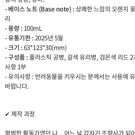
- 베이스 노트
(Base note) :
상쾌한 느낌의 오렌지 
리
-
용량
:
100mL
-
유통기한
:
2025
년
5
월
-
크기
:
63*123*30(mm)
-
구성품
:
플라스틱 공병
,
갈색 유리병
,
검은색 리드
2
사항
1
부
- 유의사항 : 반려동물을 키우시는 분께서는 사용에
바랍니다.
✔
제작 과정
평범한 활동가였던 나
...
어느 날 갑자기 조향사가 되