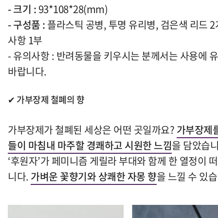
-
크기
:
93*108*28(mm)
-
구성품
:
플라스틱 공병
,
투명 유리병
,
검은색 리드
2
사항
1
부
- 유의사항 : 반려동물을 키우시는 분께서는 사용에
바랍니다.
✔ 가부장제 철폐의 향
가부장제가 철폐된 세상은 어떤 곳일까요
?
가부장제를
들이 마침내 마주할 경쾌하고 시원한 느낌
을 담았습
‘
후원자
’
가 페미니즘 게릴라 부대와 함께 한 열정이 
니다
.
가벼운 꽃향기와 상쾌한 자몽 향
을 느낄 수 있