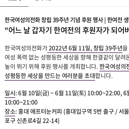
한국여성의전화 창립
39
주년 기념 후원 행사
|
한여전 생
“
어느 날 갑자기 한여전의 후원자가 되어
한국여성의전화가
2022
년
6
월
11
일
,
창립
39
주년
을
여성 폭력 없는 성평등한 세상을 향해 한결같이 달려
높이 뛰기 위해 후원 행사를 개최합니다
.
한국여성의전
성평등한 세상을 만드는 여러분을 초대
합니다
.
일시
: 6월 10일(
금) ~ 6월 11일(토
) 10:00~22:00, 
10:00~21:00
장소
:
홍대 애프터눈커피
(
홍대입구역
5
번 출구
/
서울
포구 신촌로
4
길
22-14)