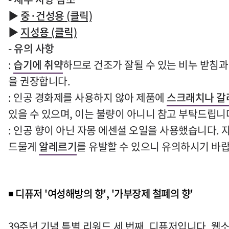
▶
중
·
건성용
(클릭)
▶
지성용 (클릭)
-
유의 사항
:
습기에 취약
하므로 건조가 잘될 수 있는 비누 받침과
을 권장합니다
.
:
인공 경화제를 사용하지 않아 제품에
스크래치나 갈
있을 수 있으며
,
이는 불량이 아니니 참고 부탁드립니
:
인공 향이 아닌 자몽 에센셜 오일을 사용했습니다
.
드물게
알레르기
를 유발할 수 있으니 유의하시기 바
◾
디퓨저 '여성해방의 향', '가부장제 철폐의 향'
39
주년 기념 특별 리워드 세 번째
,
디퓨저입니다
.
웹