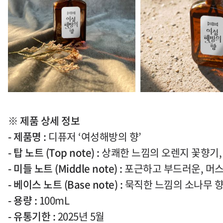
※
제품 상세 정보
-
제품명
:
디퓨저
‘
여성해방의 향
’
- 탑 노트
(Top note) :
상쾌한 느낌의 오렌지 꽃향기
- 미들 노트
(Middle note) :
포근하고 부드러운
,
머
- 베이스 노트
(Base note) :
묵직한 느낌의 소나무 
-
용량
:
100mL
-
유통기한
:
2025
년
5
월