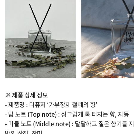
※
제품 상세 정보
-
제품명
:
디퓨저
‘
가부장제 철폐의 향
’
- 탑 노트
(Top note) :
싱그럽게 톡 터지는 향
,
자몽
- 미들 노트
(Middle note) :
달달하고 짙은 향기를 
방의 상징
,
장미
.