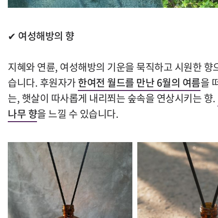
✔ 여성해방의 향
지혜와 연륜
,
여성해방의 기운을 묵직하고 시원한 향
습니다
.
후원자가
한여전 월드를 만난
6
월의 여름
을 
는
,
햇살이 따사롭게 내리쬐는 숲속을 연상시키는 향
.
나무 향
을 느낄 수 있습니다
.