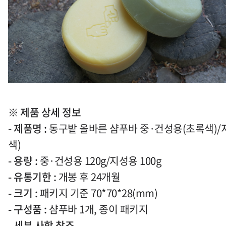
※
제품 상세 정보
-
제품명
:
동구밭 올바른 샴푸바 중
·
건성용
(
초록색
)/
색
)
-
용량
:
중
·
건성용
120g/
지성용
100g
-
유통기한
:
개봉 후
24
개월
-
크기
:
패키지 기준
70*70*28(mm)
-
구성품
:
샴푸바
1
개
,
종이 패키지
-
세부 사항 참조